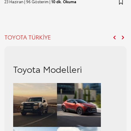
23 Haziran | 96 Gösterim |
10 dk. Okuma
TOYOTA TÜRKİYE
Toyota Gazoo Racing
Toyota Modelleri
Toyota Hybrid Teknolojisi
Toyota Haberler ve
Toyota Gazoo Racing
Toyota Modelleri
Etkinlikler