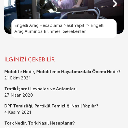
Engelli Araç Hesaplama Nasıl Yapılır? Engelli
Engelli Araç Hesaplama Nasıl Yapılır? Engelli
Trafik İşaret Levhaları ve Anlamları
Araç Alımında Bilinmesi Gerekenler
Trafik Cezası Nereye Ödenir?
Trafik İşaret Levhaları ve Anlamları
Araç Alımında Bilinmesi Gerekenler
İLGİNİZİ ÇEKEBİLİR
Mobilite Nedir, Mobilitenin Hayatımızdaki Önemi Nedir?
21 Ekim 2021
Trafik İşaret Levhaları ve Anlamları
27 Nisan 2020
DPF Temizliği, Partikül Temizliği Nasıl Yapılır?
4 Kasım 2021
Tork Nedir, Tork Nasıl Hesaplanır?