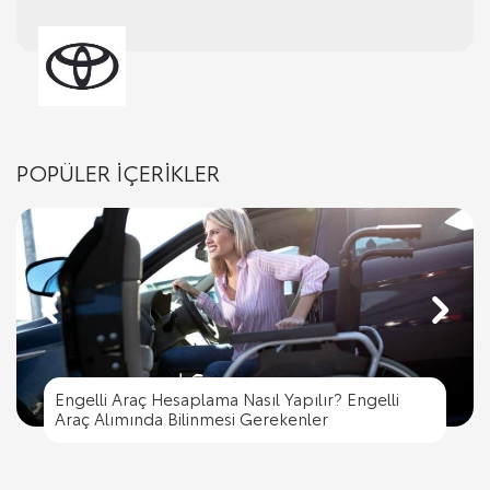
POPÜLER İÇERİKLER
Engelli Araç Hesaplama Nasıl Yapılır? Engelli
Engelli Araç Hesaplama Nasıl Yapılır? Engelli
Trafik İşaret Levhaları ve Anlamları
Araç Alımında Bilinmesi Gerekenler
Trafik Cezası Nereye Ödenir?
Trafik İşaret Levhaları ve Anlamları
Araç Alımında Bilinmesi Gerekenler