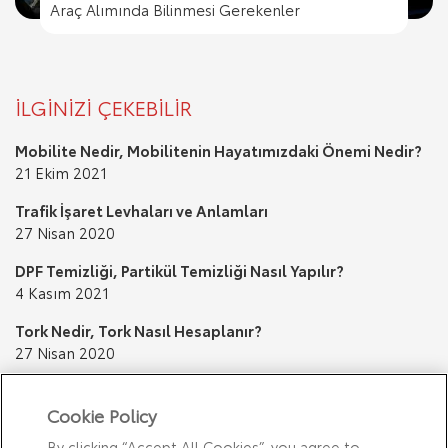
Trafik İşaret Levhaları ve Anlamları
Araç Alımında Bilinmesi Gerekenler
Trafik Cezası Nereye Ödenir?
Trafik İşaret Levhaları ve Anlamları
Araç Alımında Bilinmesi Gerekenler
İLGİNİZİ ÇEKEBİLİR
Mobilite Nedir, Mobilitenin Hayatımızdaki Önemi Nedir?
21 Ekim 2021
Trafik İşaret Levhaları ve Anlamları
27 Nisan 2020
DPF Temizliği, Partikül Temizliği Nasıl Yapılır?
4 Kasım 2021
Tork Nedir, Tork Nasıl Hesaplanır?
27 Nisan 2020
Kuş Pisliği Nasıl Temizlenir? Boyaya Zarar Verir mi?
20 Ocak 2020
Cookie Policy
By clicking “Accept All Cookies”, you agree to