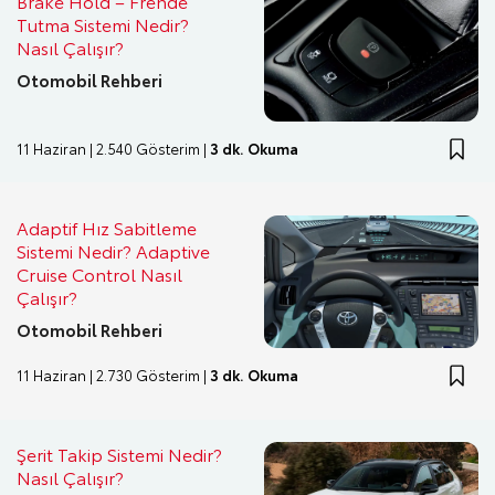
Brake Hold – Frende
Tutma Sistemi Nedir?
Nasıl Çalışır?
Otomobil Rehberi
11 Haziran | 2.540 Gösterim |
3 dk. Okuma
Adaptif Hız Sabitleme
Sistemi Nedir? Adaptive
Cruise Control Nasıl
Çalışır?
Otomobil Rehberi
11 Haziran | 2.730 Gösterim |
3 dk. Okuma
Şerit Takip Sistemi Nedir?
Nasıl Çalışır?