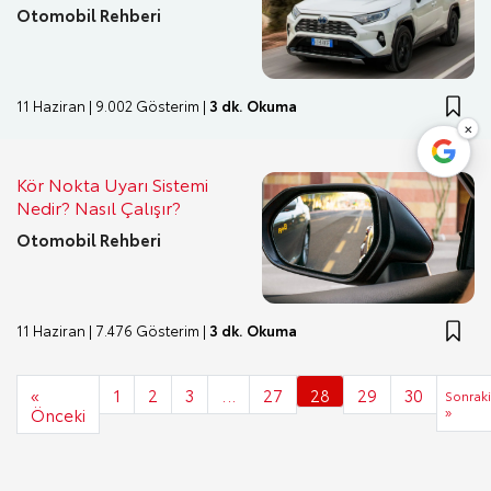
Otomobil Rehberi
11 Haziran | 9.002 Gösterim |
3 dk. Okuma
×
Kör Nokta Uyarı Sistemi
Nedir? Nasıl Çalışır?
Otomobil Rehberi
11 Haziran | 7.476 Gösterim |
3 dk. Okuma
«
1
2
3
…
27
28
29
30
Sonraki
Önceki
»