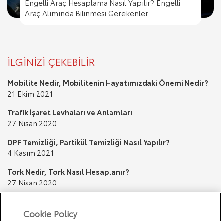
Engelli Araç Hesaplama Nasıl Yapılır? Engelli
Engelli Araç Hesaplama Nasıl Yapılır? Engelli
Trafik İşaret Levhaları ve Anlamları
Araç Alımında Bilinmesi Gerekenler
Trafik Cezası Nereye Ödenir?
Trafik İşaret Levhaları ve Anlamları
Araç Alımında Bilinmesi Gerekenler
İLGİNİZİ ÇEKEBİLİR
Mobilite Nedir, Mobilitenin Hayatımızdaki Önemi Nedir?
21 Ekim 2021
Trafik İşaret Levhaları ve Anlamları
27 Nisan 2020
DPF Temizliği, Partikül Temizliği Nasıl Yapılır?
4 Kasım 2021
Tork Nedir, Tork Nasıl Hesaplanır?
27 Nisan 2020
Kuş Pisliği Nasıl Temizlenir? Boyaya Zarar Verir mi?
20 Ocak 2020
Cookie Policy