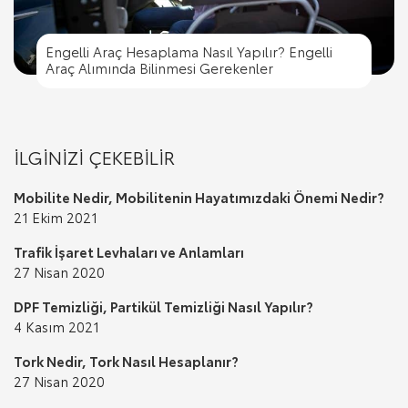
Engelli Araç Hesaplama Nasıl Yapılır? Engelli
Engelli Araç Hesaplama Nasıl Yapılır? Engelli
Trafik İşaret Levhaları ve Anlamları
Araç Alımında Bilinmesi Gerekenler
Trafik Cezası Nereye Ödenir?
Trafik İşaret Levhaları ve Anlamları
Araç Alımında Bilinmesi Gerekenler
İLGİNİZİ ÇEKEBİLİR
Mobilite Nedir, Mobilitenin Hayatımızdaki Önemi Nedir?
21 Ekim 2021
Trafik İşaret Levhaları ve Anlamları
27 Nisan 2020
DPF Temizliği, Partikül Temizliği Nasıl Yapılır?
4 Kasım 2021
Tork Nedir, Tork Nasıl Hesaplanır?
27 Nisan 2020