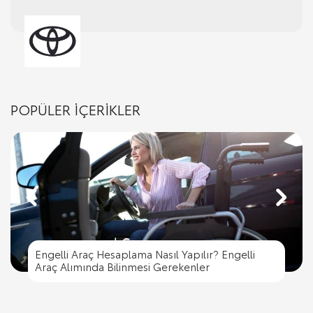
POPÜLER İÇERİKLER
Engelli Araç Hesaplama Nasıl Yapılır? Engelli
Engelli Araç Hesaplama Nasıl Yapılır? Engelli
Trafik İşaret Levhaları ve Anlamları
Araç Alımında Bilinmesi Gerekenler
Trafik Cezası Nereye Ödenir?
Trafik İşaret Levhaları ve Anlamları
Araç Alımında Bilinmesi Gerekenler