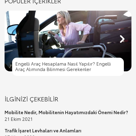
POPÜLER İÇERİKLER
Engelli Araç Hesaplama Nasıl Yapılır? Engelli
Engelli Araç Hesaplama Nasıl Yapılır? Engelli
Trafik İşaret Levhaları ve Anlamları
Araç Alımında Bilinmesi Gerekenler
Trafik Cezası Nereye Ödenir?
Trafik İşaret Levhaları ve Anlamları
Araç Alımında Bilinmesi Gerekenler
İLGİNİZİ ÇEKEBİLİR
Mobilite Nedir, Mobilitenin Hayatımızdaki Önemi Nedir?
21 Ekim 2021
Trafik İşaret Levhaları ve Anlamları