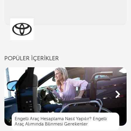
POPÜLER İÇERİKLER
Engelli Araç Hesaplama Nasıl Yapılır? Engelli
Engelli Araç Hesaplama Nasıl Yapılır? Engelli
Trafik İşaret Levhaları ve Anlamları
Araç Alımında Bilinmesi Gerekenler
Trafik Cezası Nereye Ödenir?
Trafik İşaret Levhaları ve Anlamları
Araç Alımında Bilinmesi Gerekenler