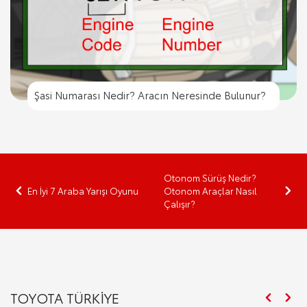
Şasi Numarası Nedir? Aracın Neresinde Bulunur?
Otonom Sürüş Nedir?
En İyi 7 Araba Yarışı Oyunu
Otonom Araçlar Nasıl
Çalışır?
TOYOTA TÜRKİYE