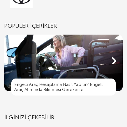
POPÜLER İÇERİKLER
Engelli Araç Hesaplama Nasıl Yapılır? Engelli
Engelli Araç Hesaplama Nasıl Yapılır? Engelli
Trafik İşaret Levhaları ve Anlamları
Araç Alımında Bilinmesi Gerekenler
Trafik Cezası Nereye Ödenir?
Trafik İşaret Levhaları ve Anlamları
Araç Alımında Bilinmesi Gerekenler
İLGİNİZİ ÇEKEBİLİR