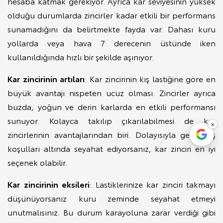
hesaba katmak gerekiyor. Ayrıca kar seviyesinin yüksek
olduğu durumlarda zincirler kadar etkili bir performans
sunamadığını da belirtmekte fayda var. Dahası kuru
yollarda veya hava 7 derecenin üstünde iken
kullanıldığında hızlı bir şekilde aşınıyor.
Kar zincirinin artıları
: Kar zincirinin kış lastiğine göre en
büyük avantajı nispeten ucuz olması. Zincirler ayrıca
buzda, yoğun ve derin karlarda en etkili performansı
sunuyor. Kolayca takılıp çıkarılabilmesi de kar
×
zincirlerinin avantajlarından biri. Dolayısıyla geçici kış
koşulları altında seyahat ediyorsanız, kar zinciri en iyi
seçenek olabilir.
Kar zincirinin eksileri
: Lastiklerinize kar zinciri takmayı
düşünüyorsanız kuru zeminde seyahat etmeyi
unutmalısınız. Bu durum karayoluna zarar verdiği gibi