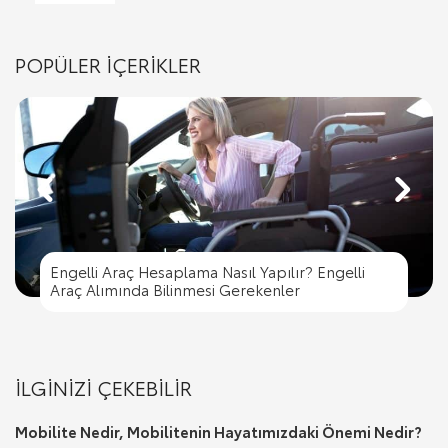
POPÜLER İÇERİKLER
Engelli Araç Hesaplama Nasıl Yapılır? Engelli
Engelli Araç Hesaplama Nasıl Yapılır? Engelli
Trafik İşaret Levhaları ve Anlamları
Araç Alımında Bilinmesi Gerekenler
Trafik Cezası Nereye Ödenir?
Trafik İşaret Levhaları ve Anlamları
Araç Alımında Bilinmesi Gerekenler
İLGİNİZİ ÇEKEBİLİR
Mobilite Nedir, Mobilitenin Hayatımızdaki Önemi Nedir?