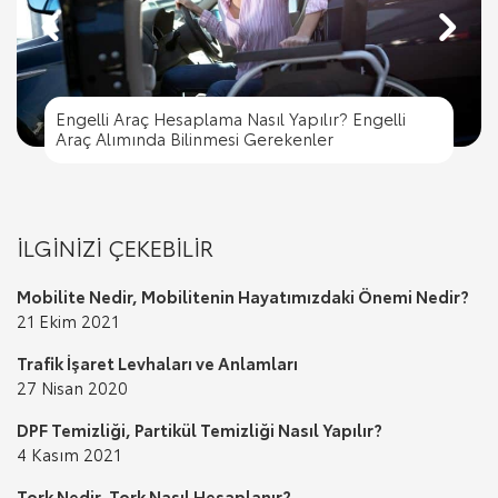
Engelli Araç Hesaplama Nasıl Yapılır? Engelli
Engelli Araç Hesaplama Nasıl Yapılır? Engelli
Trafik İşaret Levhaları ve Anlamları
Araç Alımında Bilinmesi Gerekenler
Trafik Cezası Nereye Ödenir?
Trafik İşaret Levhaları ve Anlamları
Araç Alımında Bilinmesi Gerekenler
İLGİNİZİ ÇEKEBİLİR
Mobilite Nedir, Mobilitenin Hayatımızdaki Önemi Nedir?
21 Ekim 2021
Trafik İşaret Levhaları ve Anlamları
27 Nisan 2020
DPF Temizliği, Partikül Temizliği Nasıl Yapılır?
4 Kasım 2021
Tork Nedir, Tork Nasıl Hesaplanır?